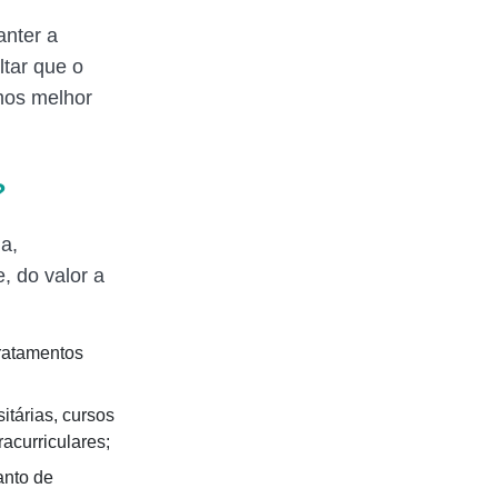
anter a
ltar que o
mos melhor
?
a,
, do valor a
tratamentos
itárias, cursos
racurriculares;
anto de