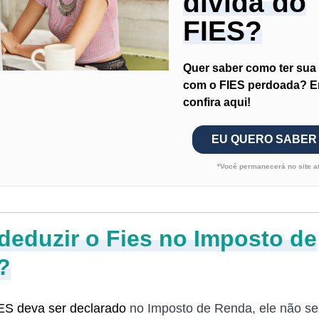
dívida do
FIES?
Quer saber como ter sua 
com o FIES perdoada? E
confira aqui!
EU QUERO SABER
*Você permanecerá no site a
eduzir o Fies no Imposto de
?
ES deva ser declarado
no Imposto de Renda, ele não s