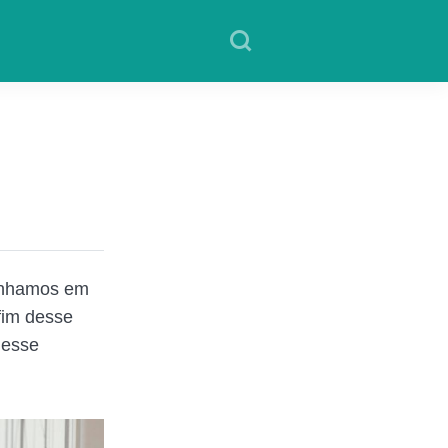
enhamos em
fim desse
desse