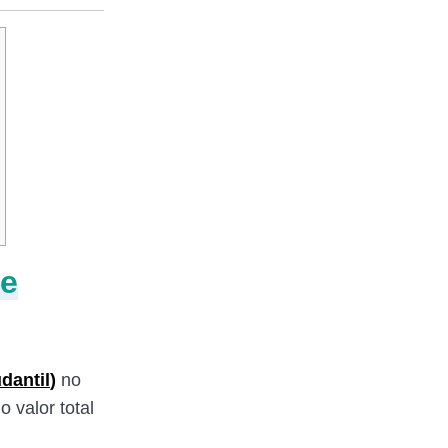
de
dantil
)
no
 valor total