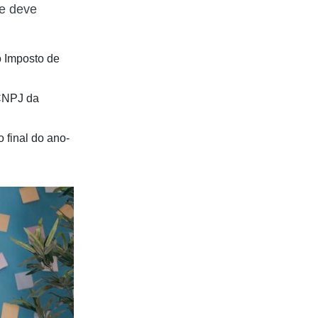
te deve
 Imposto de
 CNPJ da
 final do ano-