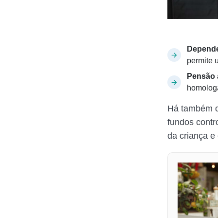
Depend
permite 
Pensão a
homolog
Há também o
fundos contr
da criança e