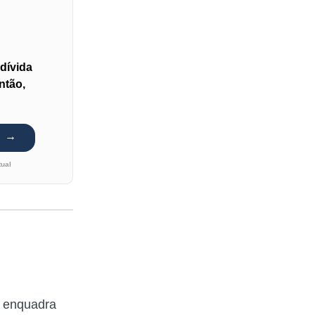
dívida
ntão,
tual
e enquadra