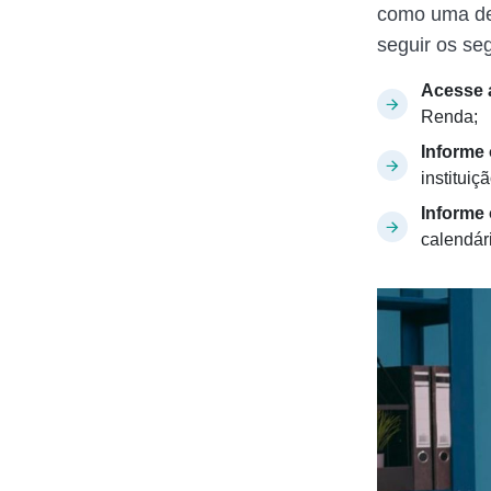
como uma de
seguir os se
Acesse a
Renda;
Informe
instituiç
Informe 
calendár