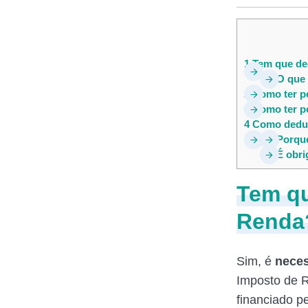
1
Tem que dec
1.1
O que 
2
Como ter pe
3
Como ter pe
4
Como deduz
4.1
Porque
4.2
É obri
Tem qu
Renda
Sim, é
neces
Imposto de R
financiado p