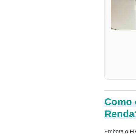
Como d
Renda
Embora o
FI