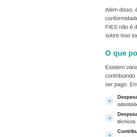
Além disso, 
conformidade
FIES não é d
sobre isso l
O que po
Existem vári
contribuindo
ser pago. En
Despesa
odontoló
Despesa
técnicos 
Contribu